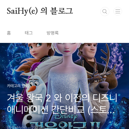
본문 바로가기
SaiHy(e) 의 블로그
홈
태그
방명록
카테고리 없음
겨울 왕국 2 와 이전의 디즈니
애니메이션 간단비교 (스토리,
음악, 메시지)
by SaiHy(e)
2025. 2. 3.