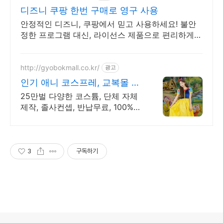
디즈니 쿠팡 한번 구매로 영구 사용
안정적인 디즈니, 쿠팡에서 믿고 사용하세요! 불안
정한 프로그램 대신, 라이선스 제품으로 편리하게
시작하세요.
http://gyobokmall.co.kr/
광고
인기 애니 코스프레, 교복몰 오
늘배송 오늘도착 택배대여
25만벌 다양한 코스튬, 단체 자체
제작, 졸사컨셉, 반납무료, 100%
살균세탁 졸사 코스프레, 졸업가운
각종 의상대여 25만벌 보유, 100%
세탁 반납 무료
3
구독하기