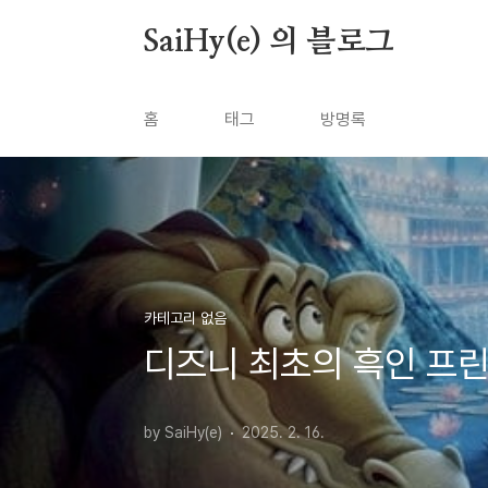
본문 바로가기
SaiHy(e) 의 블로그
홈
태그
방명록
카테고리 없음
디즈니 최초의 흑인 프린
by SaiHy(e)
2025. 2. 16.