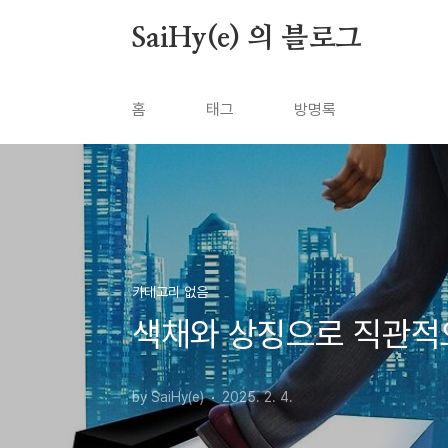
본문 바로가기
SaiHy(e) 의 블로그
홈
태그
방명록
카테고리 없음
색채와 상징으로 직관적으
by SaiHy(e)
2025. 2. 4.