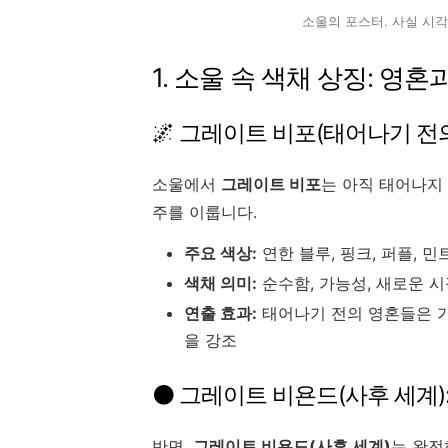
소울의 포스터. 사실 시
1. 소울 속 색채 상징: 영
🌌 그레이트 비포(태어나기 전
소울에서
그레이트 비포
는 아직 태어나지
주를 이룹니다.
주요 색상:
연한 블루, 핑크, 퍼플, 민
색채 의미:
순수함, 가능성, 새로운 
연출 효과:
태어나기 전의 영혼들은 가
을 강조
⚫ 그레이트 비욘드(사후 세계)
반면,
그레이트 비욘드(사후 세계)
는 완전