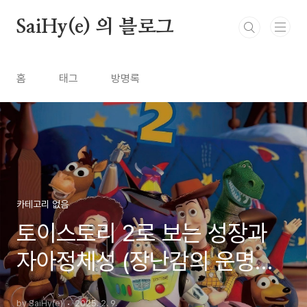
본문 바로가기
SaiHy(e) 의 블로그
홈
태그
방명록
카테고리 없음
토이스토리 2로 보는 성장과
자아정체성 (장난감의 운명과
이별에 대한 철학적 고민)
by SaiHy(e)
2025. 2. 9.