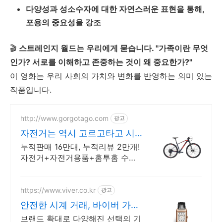
다양성과 성소수자에 대한 자연스러운 표현을 통해,
포용의 중요성을 강조
🎬
스트레인지 월드는 우리에게 묻습니다. "가족이란 무엇
인가? 서로를 이해하고 존중하는 것이 왜 중요한가?"
이 영화는 우리 사회의 가치와 변화를 반영하는 의미 있는
작품입니다.
http://www.gorgotago.com
광고
자전거는 역시 고르고타고 시
즌 오픈 특가로 득템
누적판매 16만대, 누적리뷰 2만개!
자전거+자전거용품+홈투홈 수리
서비스까지! Since 2013, 자전거
선두기업 고르고타고
https://www.viver.co.kr
광고
안전한 시계 거래, 바이버 가상
계좌 결제 즉시 할인
브랜드 확대로 다양해진 선택의 기