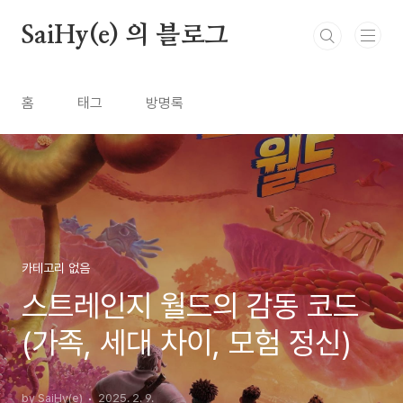
본문 바로가기
SaiHy(e) 의 블로그
홈
태그
방명록
카테고리 없음
스트레인지 월드의 감동 코드
(가족, 세대 차이, 모험 정신)
by SaiHy(e)
2025. 2. 9.