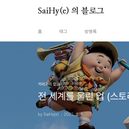
본문 바로가기
SaiHy(e) 의 블로그
홈
태그
방명록
카테고리 없음
전 세계를 울린 업 (스토
by SaiHy(e)
2025. 2. 9.