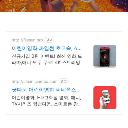
http://filesun.pro
광고
어린이영화 파일썬 초고속, 4K
실시간 보기!
신규가입 0원 이벤트! 최신 영화,드
라마,애니 모두 무료! 4K 스트리밍
http://clean.cinefox.com
광고
굿다운 어린이영화 씨네폭스
최대3만원+10%추가적립
어린이영화, HD고화질 영화, 애니,
TV시리즈 합법다운, 스마트폰 감
상.